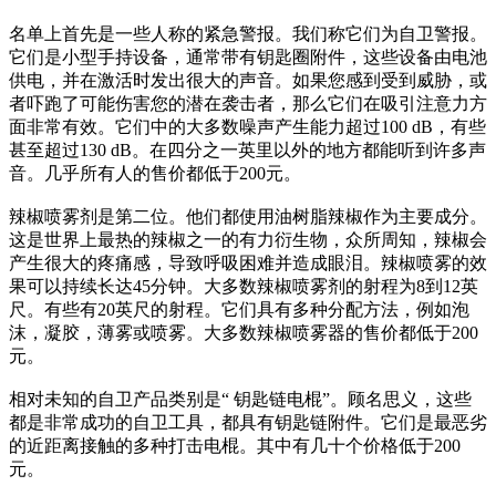
名单上首先是一些人称的紧急警报。我们称它们为自卫警报。
它们是小型手持设备，通常带有钥匙圈附件，这些设备由电池
供电，并在激活时发出很大的声音。如果您感到受到威胁，或
者吓跑了可能伤害您的潜在袭击者，那么它们在吸引注意力方
面非常有效。它们中的大多数噪声产生能力超过100 dB，有些
甚至超过130 dB。在四分之一英里以外的地方都能听到许多声
音。几乎所有人的售价都低于200元。
辣椒喷雾剂是第二位。他们都使用油树脂辣椒作为主要成分。
这是世界上最热的辣椒之一的有力衍生物，众所周知，辣椒会
产生很大的疼痛感，导致呼吸困难并造成眼泪。辣椒喷雾的效
果可以持续长达45分钟。大多数辣椒喷雾剂的射程为8到12英
尺。有些有20英尺的射程。它们具有多种分配方法，例如泡
沫，凝胶，薄雾或喷雾。大多数辣椒喷雾器的售价都低于200
元。
相对未知的自卫产品类别是“ 钥匙链电棍”。顾名思义，这些
都是非常成功的自卫工具，都具有钥匙链附件。它们是最恶劣
的近距离接触的多种打击电棍。其中有几十个价格低于200
元。