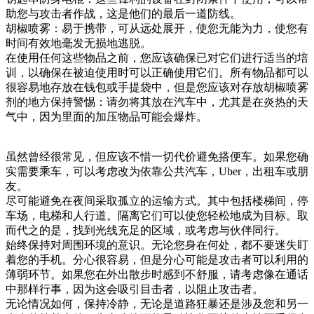
助您与攻击者作战，这是他们的最后一道防线。
胡椒喷雾：易于携带，可从远处展开，使您无能为力，使您有
时间有效地毫发无损地逃脱。
在使用任何这些物品之前，您应该确保已对它们进行适当的培
训，以确保在被迫使用时可以正确使用它们。所有物品都可以
很容易地存放在钱包或手提袋中，但是您应该对存放胡椒喷雾
剂的地方保持警惕：请勿将其放在汽车中，尤其是在炎热的天
气中，因为里面的加压物品可能会爆炸。
虽然曾经很常见，但应该不惜一切代价避免搭便车。如果您确
实需要乘车，可以考虑改为依靠公共汽车，Uber，出租车或朋
友。
尽可能避免在夜间采取孤立的运输方式。其中包括楼梯间，停
车场，电梯和人行道。隔离它们可以使您轻松地成为目标。取
而代之的是，找到光线充足的区域，或考虑与伙伴同行。
始终保持对周围环境的意识。无论您身在何处，都不要迷失盯
着您的手机。分心很容易，但是分心可能是攻击者可以利用的
薄弱环节。如果您在外出散步时感到不舒服，请考虑像在通话
中那样行事，因为这会吸引目击者，以阻止攻击者。
无论情况如何，保持冷静，无论是道路狂暴还是涉及您和另一