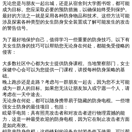
无论您是与朋友一起出城，还是从宿舍到大学图书馆，都可能
成为目标。您应采取必要的预防措施，以确保始终受到保护。
最好的方法之一就是采用各种防身物品和技术。这些方法可能
涉及探索各种类型的女生防身安全装置或了解可能发生的攻击
的警告信号。
为了最好地保护自己，值得学习一些重要的防身技巧。以下有
关女生防身的技巧可以帮助您无论身在何处，都能免受侵略的
侵害：
大多数社区中心都为女士提供防身课程。当地警察部门，女士
保健中心会可以为您提供一门课程，讲授每种防身策略的基
础。
晚上跑步还是走路？考虑与一群朋友一起去，因为您不太可能
成为一群人的目标。如果您无法让朋友加入或宁愿一个人，请
考虑在一天中途去。
无论身在何处，都可以随身携带易于隐藏的防身电棍。一些增
强女士防身的最佳项目，包括：
眩晕手电筒：具有照亮攻击者和对攻击者进行物理震撼的能
力，这是一种最受欢迎的防身电棍，因为它在制止攻击者方面
是如此有效。
钥匙串防身电棍：这些锋利的设备在封闭条件下使用，可以帮