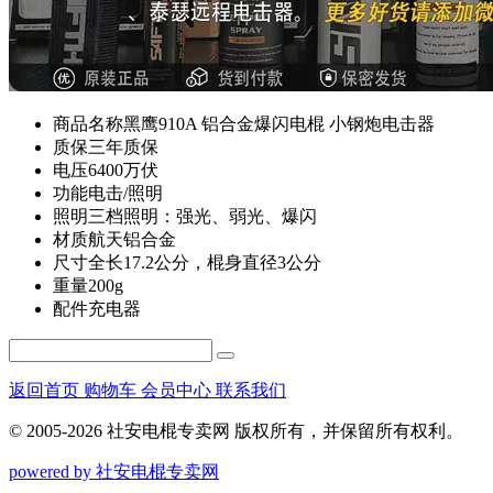
商品名称
黑鹰910A 铝合金爆闪电棍 小钢炮电击器
质保
三年质保
电压
6400万伏
功能
电击/照明
照明
三档照明：强光、弱光、爆闪
材质
航天铝合金
尺寸
全长17.2公分，棍身直径3公分
重量
200g
配件
充电器
返回首页
购物车
会员中心
联系我们
© 2005-2026 社安电棍专卖网 版权所有，并保留所有权利。
powered by 社安电棍专卖网