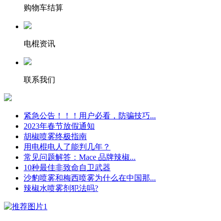
购物车结算
电棍资讯
联系我们
紧急公告！！！用户必看，防骗技巧...
2023年春节放假通知
胡椒喷雾终极指南
用电棍电人了能判几年？
常见问题解答：Mace 品牌辣椒...
10种最佳非致命自卫武器
沙豹喷雾和梅西喷雾为什么在中国那...
辣椒水喷雾剂犯法吗?