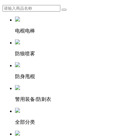
电棍电棒
防狼喷雾
防身甩棍
警用装备/防刺衣
全部分类