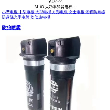
￥
480.00
M103 大功率静音电棒...
小型电棍
中型电棍
大型电棍
方形电棍
女士电棍
远程防暴器
防身强光手电筒
欧仕达电棍
防狼喷雾