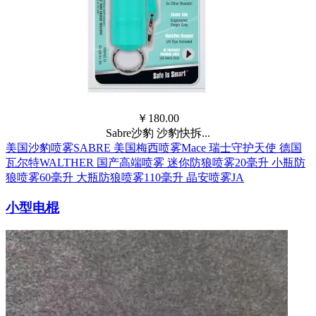
￥
180.00
Sabre沙豹 沙豹快拆...
美国沙豹喷雾SABRE
美国梅西喷雾Mace
瑞士守护天使
德国
瓦尔特WALTHER
国产高端喷雾
迷你防狼喷雾20毫升
小瓶防
狼喷雾60毫升
大瓶防狼喷雾110毫升
晶安喷雾JA
小型电棍