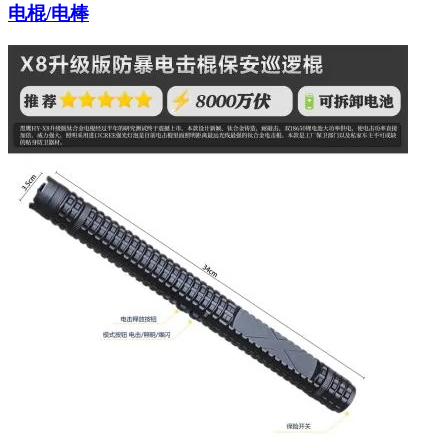
电棍/电棒