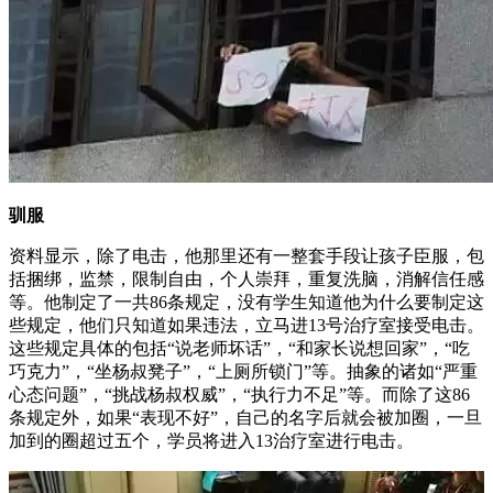
驯服
资料显示，除了电击，他那里还有一整套手段让孩子臣服，包
括捆绑，监禁，限制自由，个人崇拜，重复洗脑，消解信任感
等。他制定了一共86条规定，没有学生知道他为什么要制定这
些规定，他们只知道如果违法，立马进13号治疗室接受电击。
这些规定具体的包括“说老师坏话”，“和家长说想回家”，“吃
巧克力”，“坐杨叔凳子”，“上厕所锁门”等。抽象的诸如“严重
心态问题”，“挑战杨叔权威”，“执行力不足”等。而除了这86
条规定外，如果“表现不好”，自己的名字后就会被加圈，一旦
加到的圈超过五个，学员将进入13治疗室进行电击。