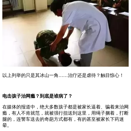
以上列举的只是其冰山一角……治疗还是虐待？触目惊心！
电击孩子治网瘾？到底是谁病了？
在媒体的报道中，绝大多数孩子都是被家长逼着、骗着来治网
瘾，有人不肯就范，就被强行扭送到这里，用绳子捆着，打断
腿的，连警车送去的奇葩方式都有，有的甚至被家长下药迷
晕。