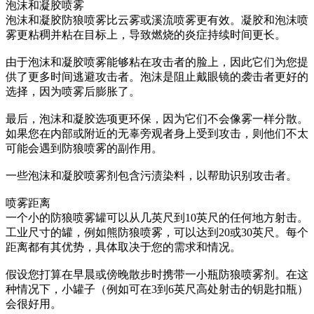
泡沫和凝胶喷雾
泡沫和凝胶防狼喷雾比云雾或溪流喷雾更有效。凝胶和泡沫喷
雾更粘稠并粘在目标上，导致燃烧的炎症持续时间更长。
由于泡沫和凝胶喷雾能够粘在攻击者的脸上，因此它们为您提
供了更多时间逃避攻击者。泡沫是阻止戴眼镜的袭击者更好的
选择，因为喷雾后膨胀了。
最后，泡沫和凝胶选项更环保，因为它们不会像雾一样分散。
如果您在内部或附近的无辜旁观者身上受到攻击，则他们不太
可能会遇到防狼喷雾的副作用。
一些泡沫和凝胶喷雾剂包含污渍染料，以帮助识别攻击者。
喷雾距离
一个小的防狼喷雾罐可以从几英尺到10英尺的任何地方射击。
工业尺寸的罐，例如熊防狼喷雾，可以达到20或30英尺。每个
距离都有其优势，具体取决于您的需求和情况。
假设您打算在早晨或傍晚散步时携带一小瓶防狼喷雾剂。在这
种情况下，小罐子（例如可在3到6英尺高处射击的钥匙扣瓶）
会很好用。