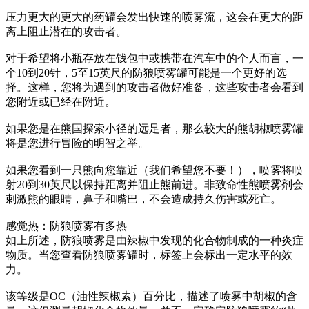
压力更大的更大的药罐会发出快速的喷雾流，这会在更大的距
离上阻止潜在的攻击者。
对于希望将小瓶存放在钱包中或携带在汽车中的个人而言，一
个10到20针，5至15英尺的防狼喷雾罐可能是一个更好的选
择。这样，您将为遇到的攻击者做好准备，这些攻击者会看到
您附近或已经在附近。
如果您是在熊国探索小径的远足者，那么较大的熊胡椒喷雾罐
将是您进行冒险的明智之举。
如果您看到一只熊向您靠近（我们希望您不要！），喷雾将喷
射20到30英尺以保持距离并阻止熊前进。非致命性熊喷雾剂会
刺激熊的眼睛，鼻子和嘴巴，不会造成持久伤害或死亡。
感觉热：防狼喷雾有多热
如上所述，防狼喷雾是由辣椒中发现的化合物制成的一种炎症
物质。当您查看防狼喷雾罐时，标签上会标出一定水平的效
力。
该等级是OC（油性辣椒素）百分比，描述了喷雾中胡椒的含