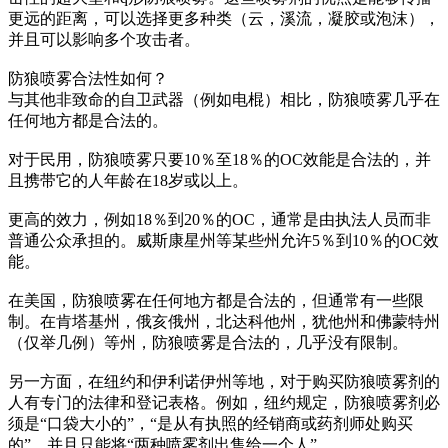
更远的距离，可以选择更多种类（云，溪流，凝胶或泡沫），
并且可以影响多个攻击者。
防狼喷雾合法性如何？
与其他非致命的自卫武器（例如电棍）相比，防狼喷雾几乎在
任何地方都是合法的。
对于民用，防狼喷雾只要10％至18％的OC效能是合法的，并
且携带它的人年龄在18岁或以上。
更高的效力，例如18％到20％的OC，通常是由执法人员而非
普通公众承担的。威斯康星州等某些州允许5％到10％的OC效
能。
在美国，防狼喷雾在任何地方都是合法的，但通常有一些限
制。在肯塔基州，俄亥俄州，北达科他州，犹他州和佛蒙特州
（仅举几例）等州，防狼喷雾是合法的，几乎没有限制。
另一方面，在纽约和伊利诺伊州等地，对于购买防狼喷雾剂的
人有专门的法律和登记表格。例如，纽约规定，防狼喷雾剂必
须是“口袋大小的”，“是从有执照的经销商或药剂师处购买
的”，并且只能将“两种喷雾剂出售给一个人”。