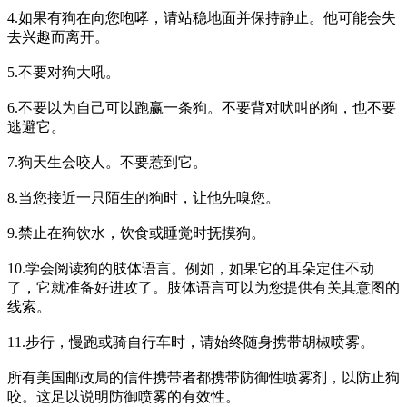
4.如果有狗在向您咆哮，请站稳地面并保持静止。他可能会失
去兴趣而离开。
5.不要对狗大吼。
6.不要以为自己可以跑赢一条狗。不要背对吠叫的狗，也不要
逃避它。
7.狗天生会咬人。不要惹到它。
8.当您接近一只陌生的狗时，让他先嗅您。
9.禁止在狗饮水，饮食或睡觉时抚摸狗。
10.学会阅读狗的肢体语言。例如，如果它的耳朵定住不动
了，它就准备好进攻了。肢体语言可以为您提供有关其意图的
线索。
11.步行，慢跑或骑自行车时，请始终随身携带胡椒喷雾。
所有美国邮政局的信件携带者都携带防御性喷雾剂，以防止狗
咬。这足以说明防御喷雾的有效性。