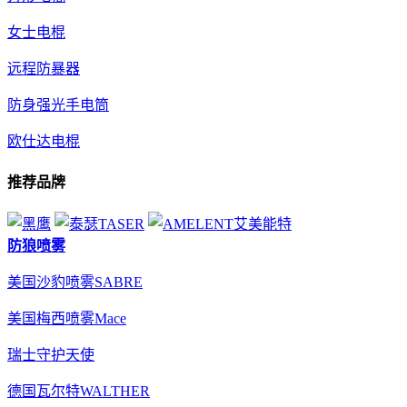
女士电棍
远程防暴器
防身强光手电筒
欧仕达电棍
推荐品牌
防狼喷雾
美国沙豹喷雾SABRE
美国梅西喷雾Mace
瑞士守护天使
德国瓦尔特WALTHER