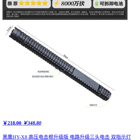
￥218.00
￥348.80
黑鹰HY-X8 高压电击棍升级版 电路升级三头电击 双指示灯