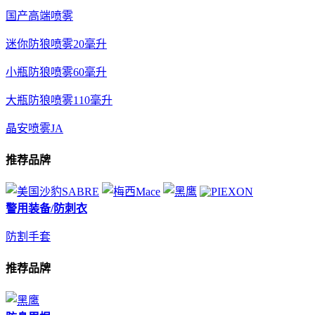
国产高端喷雾
迷你防狼喷雾20毫升
小瓶防狼喷雾60毫升
大瓶防狼喷雾110毫升
晶安喷雾JA
推荐品牌
警用装备/防刺衣
防割手套
推荐品牌