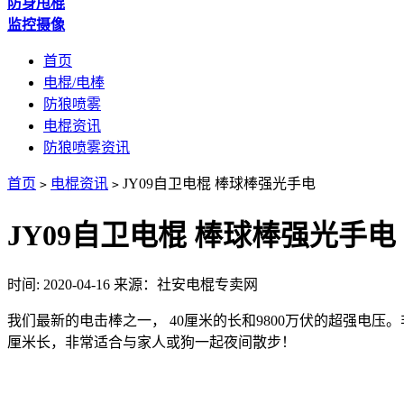
防身甩棍
监控摄像
首页
电棍/电棒
防狼喷雾
电棍资讯
防狼喷雾资讯
首页
电棍资讯
JY09自卫电棍 棒球棒强光手电
>
>
JY09自卫电棍 棒球棒强光手电
时间: 2020-04-16
来源：社安电棍专卖网
我们最新的电击棒之一， 40厘米的长和9800万伏的超强电压。
厘米长，非常适合与家人或狗一起夜间散步！