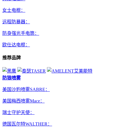
女士电棍：
远程防暴器：
防身强光手电筒：
欧仕达电棍：
推荐品牌
防狼喷雾
美国沙豹喷雾SABRE：
美国梅西喷雾Mace：
瑞士守护天使：
德国瓦尔特WALTHER：