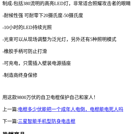
制成-包括380流明的高亮LED灯，非常适合照耀攻击者的眼睛
-耐候性强 可耐零下20摄氏度-50摄氏度
-10小时的LED持续光照
-光束可以从现场调整为泛光灯，另外还有5种照明模式
-橡胶手柄可防止打滑
-可充电，只需插入壁装电源插座
-制造商终身保修
用这款9800万伏的自卫电棍保护自己和家人！
上一篇:
电棍多少伏能把一个成年人电倒，电棍能电死人吗
下一篇:
三星智能手机型防身电击棍