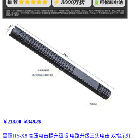
￥218.00
￥348.80
黑鹰HY-X8 高压电击棍升级版 电路升级三头电击 双指示灯