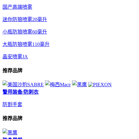
国产高端喷雾
迷你防狼喷雾20毫升
小瓶防狼喷雾60毫升
大瓶防狼喷雾110毫升
晶安喷雾JA
推荐品牌
警用装备/防刺衣
防割手套
推荐品牌