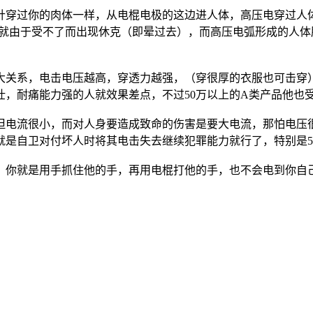
针穿过你的肉体一样，从电棍电极的这边进人体，高压电穿过人
0级人就由于受不了而出现休克（即晕过去），而高压电弧形成的
大关系，电击电压越高，穿透力越强，（穿很厚的衣服也可击穿
，耐痛能力强的人就效果差点，不过50万以上的A类产品他也
电流很小，而对人身要造成致命的伤害是要大电流，那怕电压很
就是自卫对付坏人时将其电击失去继续犯罪能力就行了，特别是5
，你就是用手抓住他的手，再用电棍打他的手，也不会电到你自