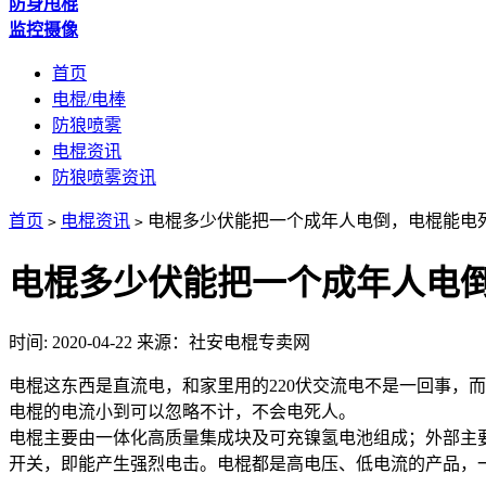
防身甩棍
监控摄像
首页
电棍/电棒
防狼喷雾
电棍资讯
防狼喷雾资讯
首页
电棍资讯
电棍多少伏能把一个成年人电倒，电棍能电
>
>
电棍多少伏能把一个成年人电
时间: 2020-04-22
来源：社安电棍专卖网
电棍这东西是直流电，和家里用的220伏交流电不是一回事，
电棍的电流小到可以忽略不计，不会电死人。
电棍主要由一体化高质量集成块及可充镍氢电池组成；外部主
开关，即能产生强烈电击。电棍都是高电压、低电流的产品，