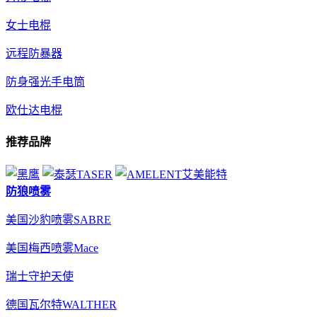
女士电棍
远程防暴器
防身强光手电筒
欧仕达电棍
推荐品牌
防狼喷雾
美国沙豹喷雾SABRE
美国梅西喷雾Mace
瑞士守护天使
德国瓦尔特WALTHER