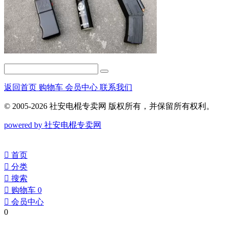
返回首页
购物车
会员中心
联系我们
© 2005-2026 社安电棍专卖网 版权所有，并保留所有权利。
powered by 社安电棍专卖网
󰀁
首页
󰀂
分类
󰀃
搜索
󰀄
购物车
0
󰀅
会员中心
0