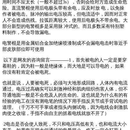
用时间不应太长（一般不超过3s），否则会给对方造成生命危
险。直流警棍使用后电极头带有余电，应及时放 电，以免操
作者被电击。脉冲的输出电压较高，但电流适中，因而对正常
人不会造成伤残。拉弧距离较大，使用后电极头不带余电。大
部分新型的电警棍多是采用脉 冲式的。而且多数采有特别塑
料制作，不会导致漏电。
电警棍是用金属铝合金加绝缘喷漆制成不会漏电电击时靠近手
部皮肤部位即可使用
以下是网友的咨询留言-------------1，首先被电的人一定是要穿
着鞋的，因为鞋一般是绝缘体，而大地是可以导电的， 如果
你没有鞋肯定会被电死。
也就是说，人要被电死，必须与大地形成回路，人体内有电流
通过。电压过高确实可以刺激神经和肌肉组织伤害人体，但不
导通地面一般是不会危及人的生命的。这也就是为什么有的有
经验的电工在没有测电笔的情况下用手指反关节或手背试电的
道理。（千万不可手掌或者指头内侧试电，因为电线会刺激肌
肉使之收缩，手指不由自主的抓着电线就放不开了）
2电击是否会使人致死，不只和电压高低有关，也和电流大小