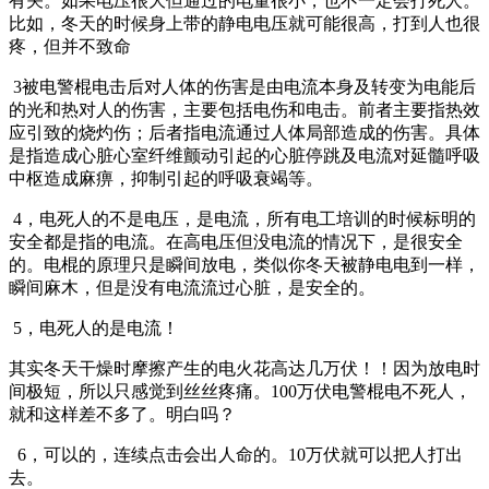
有关。如果电压很大但通过的电量很小，也不一定会打死人。
比如，冬天的时候身上带的静电电压就可能很高，打到人也很
疼，但并不致命
3被电警棍电击后对人体的伤害是由电流本身及转变为电能后
的光和热对人的伤害，主要包括电伤和电击。前者主要指热效
应引致的烧灼伤；后者指电流通过人体局部造成的伤害。具体
是指造成心脏心室纤维颤动引起的心脏停跳及电流对延髓呼吸
中枢造成麻痹，抑制引起的呼吸衰竭等。
4，电死人的不是电压，是电流，所有电工培训的时候标明的
安全都是指的电流。在高电压但没电流的情况下，是很安全
的。电棍的原理只是瞬间放电，类似你冬天被静电电到一样，
瞬间麻木，但是没有电流流过心脏，是安全的。
5，电死人的是电流！
其实冬天干燥时摩擦产生的电火花高达几万伏！！因为放电时
间极短，所以只感觉到丝丝疼痛。100万伏电警棍电不死人，
就和这样差不多了。明白吗？
6，可以的，连续点击会出人命的。10万伏就可以把人打出
去。