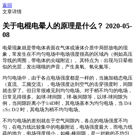
返回
文章详情
关于电棍电晕人的原理是什么？
2020-05-
08
电晕现象就是带电体表面在气体或液体介质中局部放电的现
象，常发生在不均匀电场中电场强度很高的区域内（例如高压
导线的周围，带电体的尖端附近）。其特点为：出现与日晕相
似的光层，发出嗤嗤的声音，产生臭氧、氧化氮等。
均匀电场中，由于各点电场强度都是一样的，当施加稳态电压
（直流、工频交流），电场强度达到空气的击穿强度时，间隙
就击穿了。但日常很难见到均匀电场。对于稍不均匀的电场，
日常见得很多。如球-球间隙，球-板间隙等，以球-球间隙为
例，当间隙距离小于1/4D时，其电场基本为均匀电场，当 D/4
≤S≤ D/2 时，其电场为稍不均匀电场。
不均匀电场的差别就在于空气间隙内，各点的电场强度不均
匀，在电力线比较集中的电极附近，电场强度最大，而电力线
疏的地方，电场强度很小，如棒-棒间隙，是一对称的不均匀