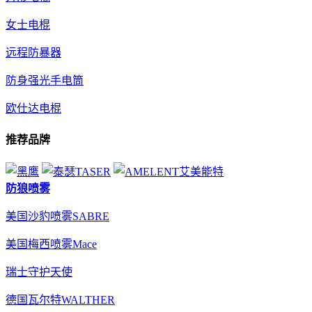
女士电棍
远程防暴器
防身强光手电筒
欧仕达电棍
推荐品牌
防狼喷雾
美国沙豹喷雾SABRE
美国梅西喷雾Mace
瑞士守护天使
德国瓦尔特WALTHER