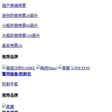
国产高端喷雾
迷你防狼喷雾20毫升
小瓶防狼喷雾60毫升
大瓶防狼喷雾110毫升
晶安喷雾JA
推荐品牌
警用装备/防刺衣
防割手套
推荐品牌