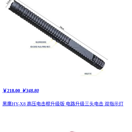
￥218.00
￥348.80
黑鹰HY-X8 高压电击棍升级版 电路升级三头电击 双指示灯