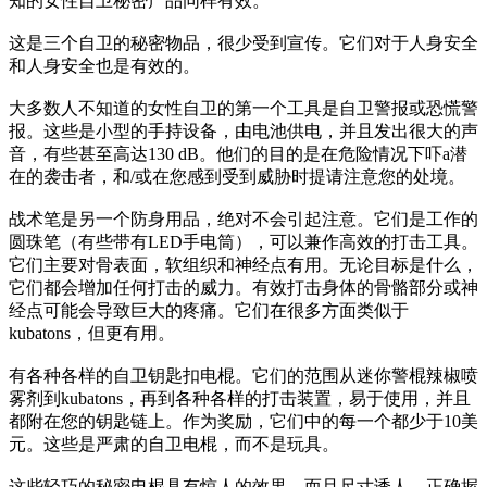
知的女性自卫秘密产品同样有效。
这是三个自卫的秘密物品，很少受到宣传。它们对于人身安全
和人身安全也是有效的。
大多数人不知道的女性自卫的第一个工具是自卫警报或恐慌警
报。这些是小型的手持设备，由电池供电，并且发出很大的声
音，有些甚至高达130 dB。他们的目的是在危险情况下吓a潜
在的袭击者，和/或在您感到受到威胁时提请注意您的处境。
战术笔是另一个防身用品，绝对不会引起注意。它们是工作的
圆珠笔（有些带有LED手电筒），可以兼作高效的打击工具。
它们主要对骨表面，软组织和神经点有用。无论目标是什么，
它们都会增加任何打击的威力。有效打击身体的骨骼部分或神
经点可能会导致巨大的疼痛。它们在很多方面类似于
kubatons，但更有用。
有各种各样的自卫钥匙扣电棍。它们的范围从迷你警棍辣椒喷
雾剂到kubatons，再到各种各样的打击装置，易于使用，并且
都附在您的钥匙链上。作为奖励，它们中的每一个都少于10美
元。这些是严肃的自卫电棍，而不是玩具。
这些轻巧的秘密电棍具有惊人的效果，而且尺寸诱人。正确握