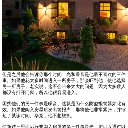
但是之后他会告诉你那个时间，光和噪音是他最不喜欢的三件
事。如果他花太多时间进入一所房子，那会吓到他，使他选择
另一所房子。老实说，这不会带来太大的问题，因为大多数人
都没有打开门窗，所以他很容易进入。
困扰他们的另一件事是噪音。这就是为什么防盗报警器如此有
效。如果他闯入房屋后发出警报声，那将使他非常紧张，并缩
短了就诊时间。毕竟，他不想被抓。
使窃贼三思而后行要闯入房屋的第三件事是光。您可以通过以