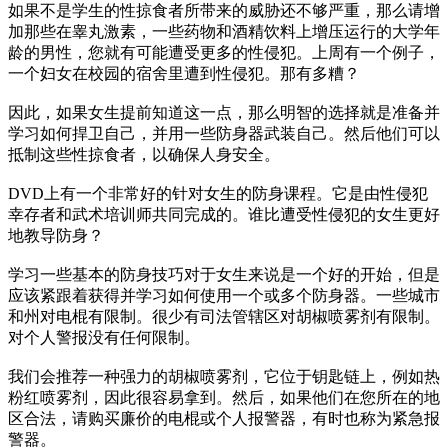
如果不是学生的性掠食者所带来的威胁还不够严重，那么请增
加那些在睾丸激素，一些药物和酒精饮料上增压运行的大学年
龄的男性，您就有可能遭受更多的性侵犯。上周有一个例子，
一个妇女在校园的宿舍里遭到性侵犯。那有多糟？
因此，如果女生提前知道这一点，那么明智的选择就是准备并
学习如何捍卫自己，并用一些防身器武装自己。然后他们可以
抵制这些性掠食者，以确保人身安全。
DVD上有一个非常好的针对女生的防身课程。它是由性侵犯
幸存者和武术培训师共同完成的。谁比遭受性侵犯的女生更好
地教导防身？
学习一些基本的防身技巧对于女生来说是一个好的开始，但是
应该紧跟着获得并学习如何使用一个或多个防身器。一些城市
和州对电棍有限制。很少有司法管辖区对胡椒喷雾剂有限制。
对个人警报没有任何限制。
我们会推荐一种强力的胡椒喷雾剂，它位于钥匙链上，例如热
粉红喷雾剂，因此很容易拿到。然后，如果他们在您所在的地
区合法，请购买廉价的电棍或个人报警器，有时也称为紧急报
警器。