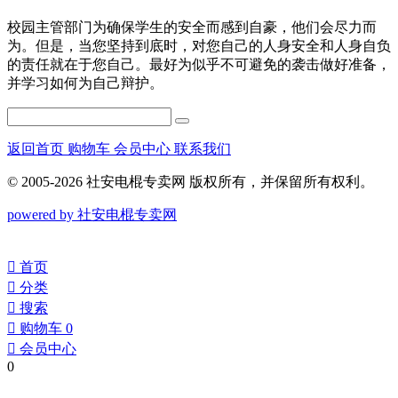
校园主管部门为确保学生的安全而感到自豪，他们会尽力而
为。但是，当您坚持到底时，对您自己的人身安全和人身自负
的责任就在于您自己。最好为似乎不可避免的袭击做好准备，
并学习如何为自己辩护。
返回首页
购物车
会员中心
联系我们
© 2005-2026 社安电棍专卖网 版权所有，并保留所有权利。
powered by 社安电棍专卖网
󰀁
首页
󰀂
分类
󰀃
搜索
󰀄
购物车
0
󰀅
会员中心
0