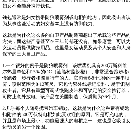
妇女不会随身携带钱包。
钱包通常是妇女携带防狼喷雾剂或电棍的地方，因此袭击者认
为从事这些活动的妇女基本上没有防御能力。
这就是为什么这么多的自卫产品制造商想出了承载这些产品的
方法，而这些产品甚至在三年前都还没有。如果愿意，可以为
女运动员提供防身用品。这里是女运动员及其个人安全和人身
保护的三大自卫产品。
1.一个很好的例子是防狼喷雾剂，该喷雾剂具有200万斯科维
尔热量单位和15％的OC（油脂树脂辣椒），非常适合跑步者/
慢跑者，步行者和骑自行车的人。它包含6-8个1秒的一连串喷
雾，喷射范围为8-12英尺。它包含紫外线标记染料，易于识别
攻击者。它具有重型可调式慢跑皮带和可锁定的安全执行器，
可防止意外放电。该产品在美国制造，保质期为36个月。
2.几乎每个人随身携带汽车钥匙。这就是为什么这种带有钥匙
扣附件的500万伏特电棍如此受欢迎的原因。它是可充电的，
并且是市场上最小，功能最强大的电棍之一，这也是它吸引女
运动员的另一个原因。