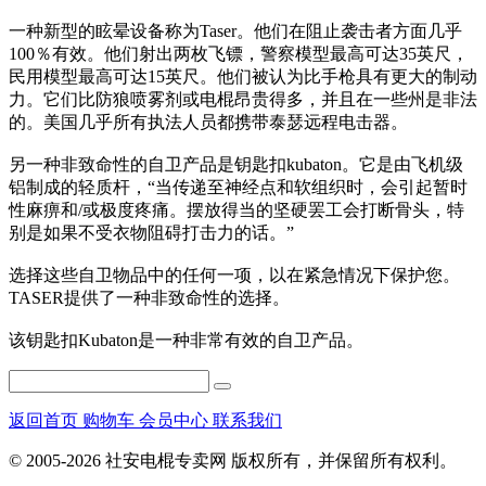
一种新型的眩晕设备称为Taser。他们在阻止袭击者方面几乎
100％有效。他们射出两枚飞镖，警察模型最高可达35英尺，
民用模型最高可达15英尺。他们被认为比手枪具有更大的制动
力。它们比防狼喷雾剂或电棍昂贵得多，并且在一些州是非法
的。美国几乎所有执法人员都携带泰瑟远程电击器。
另一种非致命性的自卫产品是钥匙扣kubaton。它是由飞机级
铝制成的轻质杆，“当传递至神经点和软组织时，会引起暂时
性麻痹和/或极度疼痛。摆放得当的坚硬罢工会打断骨头，特
别是如果不受衣物阻碍打击力的话。”
选择这些自卫物品中的任何一项，以在紧急情况下保护您。
TASER提供了一种非致命性的选择。
该钥匙扣Kubaton是一种非常有效的自卫产品。
返回首页
购物车
会员中心
联系我们
© 2005-2026 社安电棍专卖网 版权所有，并保留所有权利。