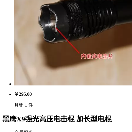
￥
295.00
月销 1 件
黑鹰X9强光高压电击棍 加长型电棍