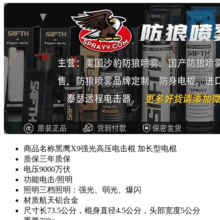
商品名称
黑鹰X9强光高压电击棍 加长型电棍
质保
三年质保
电压
9000万伏
功能
电击/照明
照明
三档照明：强光、弱光、爆闪
材质
航天铝合金
尺寸
长73.5公分，棍身直径4.5公分，头部宽度5公分